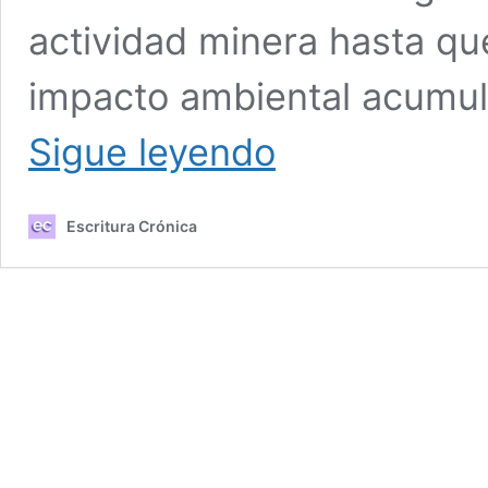
actividad minera hasta qu
impacto ambiental acumula
Catamarca:
Sigue leyendo
Fallo
histórico
contra
Escritura Crónica
la
minería
de
litio