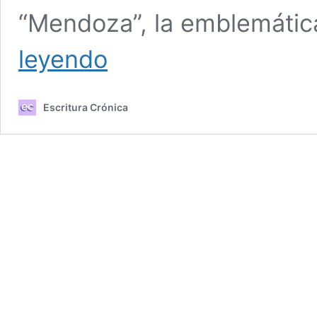
“Mendoza”, la emblemátic
La
leyendo
Corte
Suprema
cerró
Escritura Crónica
la
Causa
del
saneamiento
del
Riachuelo