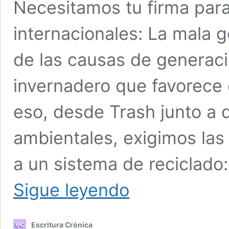
Necesitamos tu firma para 
internacionales: La mala g
de las causas de generac
invernadero que favorece 
eso, desde Trash junto a 
ambientales, exigimos las
a un sistema de reciclado:
Manifiesto
Sigue leyendo
Trash:
necesitamos
tu
Escritura Crónica
firma