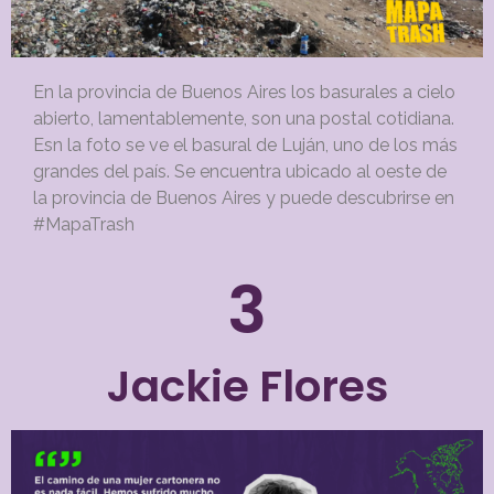
En la provincia de Buenos Aires los basurales a cielo
abierto, lamentablemente, son una postal cotidiana.
Esn la foto se ve el b
asural de Luján, uno de los más
grandes del país. Se encuentra ubicado al oeste de
la provincia de Buenos Aires y puede descubrirse en
#MapaTrash
3
Jackie Flores