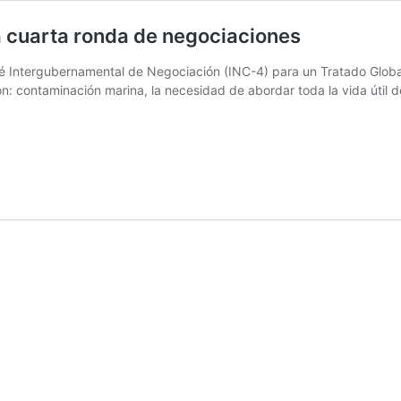
la cuarta ronda de negociaciones
é Intergubernamental de Negociación (INC-4) para un Tratado Global
: contaminación marina, la necesidad de abordar toda la vida útil del
atado
obal
ásticos:
ncluyó
arta
nda
gociaciones