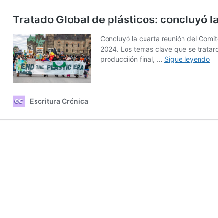
Tratado Global de plásticos: concluyó 
Concluyó la cuarta reunión del Comit
2024. Los temas clave que se trataron
Tr
producciión final, …
Sigue leyendo
Gl
de
pl
co
Escritura Crónica
la
cu
ro
de
ne