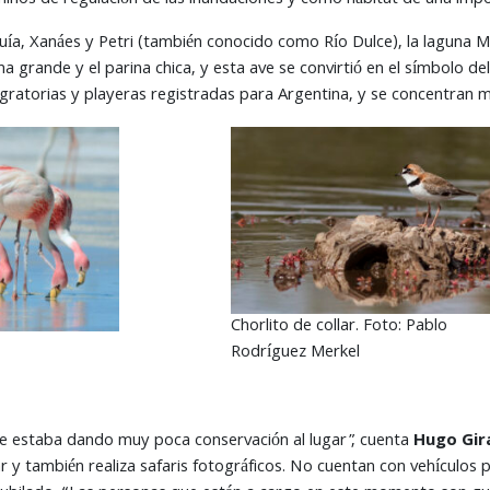
rminos de regulación de las inundaciones y como hábitat de una imp
uía, Xanáes y Petri (también conocido como Río Dulce), la laguna M
ina grande y el parina chica, y esta ave se convirtió en el símbolo d
igratorias y playeras registradas para Argentina, y se concentran 
Chorlito de collar. Foto: Pablo
Rodríguez Merkel
le estaba dando muy poca conservación al lugar”, cuenta
Hugo Gir
 y también realiza safaris fotográficos. No cuentan con vehículos p