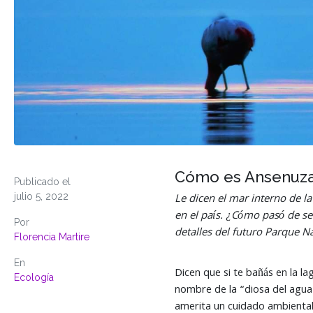
Cómo es Ansenuza:
Publicado el
julio 5, 2022
Le dicen el mar interno de l
en el país. ¿Cómo pasó de se
Por
detalles del futuro Parque N
Florencia Martire
En
Dicen que si te bañás en la l
Ecología
nombre de la “diosa del agua” 
amerita un cuidado ambiental 