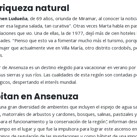
riqueza natural
men Ludueña
, de 69 años, oriunda de Miramar, al conocer la notici
er esa laguna salada, tan curativa”. Otras veces Marta habla en pa
aciones que vio. Una de ellas, la de 1977, dejó más de cien hoteles b
des. “Pienso que esto va a fomentar mucho más el turismo, porque 
mujer que actualmente vive en Villa María, otro distrito cordobés,
s.
 de Ansenuza es un destino elegido para vacacionar en verano por l
sus sierras y sus ríos. Las cualidades de esta región son contadas 
icos, despertando el interés mundial.
itan en Ansenuza
a gran diversidad de ambientes que incluyen el espejo de agua sal
 matorrales de arbustos y cardones, bosques, salinas, pastizales y
para el funcionamiento y la conservación de la región”, informan de
ampo en el lugar y que fue la impulsora para lograr este ascenso e