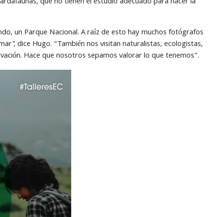
ardafaunas, que no tienen el estudio adecuado para hacer la
ndo, un Parque Nacional. A raíz de esto hay muchos fotógrafos
mar”, dice Hugo. “También nos visitan naturalistas, ecologistas,
ervación. Hace que nosotros sepamos valorar lo que tenemos”.