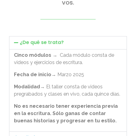
vos.
00:00
03:06
10
10
Utiliza
Reproductor
las
de
teclas
¿De qué se trata?
vídeo
de
flecha
Cinco módulos
→ Cada módulo consta de
arriba/abajo
videos y ejercicios de escritura.
para
Fecha de inicio
→ Marzo 2025
aumentar
o
Modalidad
→ El taller consta de videos
disminuir
pregrabados y clases en vivo, cada quince días.
el
volumen.
No es necesario tener experiencia previa
en la escritura. Sólo ganas de contar
buenas historias y progresar en tu estilo.