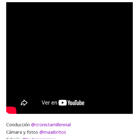
Conducción
@cronistamillennial
Cámara y fotos
@maaibritos