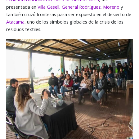
Feria Internacional del Libro de Buenos Aires
, fue
presentada en
Villa Gesell,
General Rodríguez
,
Moreno
y
también cruzó fronteras para ser expuesta en el desierto de
Atacama
, uno de los símbolos globales de la crisis de los
residuos textiles.