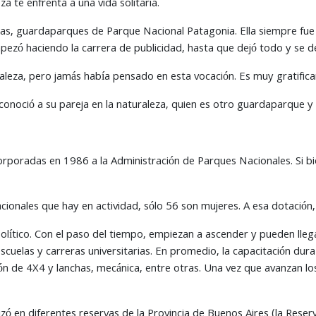
za te enfrenta a una vida solitaria.
as, guardaparques de Parque Nacional Patagonia. Ella siempre fue 
pezó haciendo la carrera de publicidad, hasta que dejó todo y se de
eza, pero jamás había pensado en esta vocación. Es muy gratificant
conoció a su pareja en la naturaleza, quien es otro guardaparque y 
orporadas en 1986 a la Administración de Parques Nacionales. Si bi
ionales que hay en actividad, sólo 56 son mujeres. A esa dotació
olítico. Con el paso del tiempo, empiezan a ascender y pueden llega
cuelas y carreras universitarias. En promedio, la capacitación dur
n de 4X4 y lanchas, mecánica, entre otras. Una vez que avanzan los 
lizó en diferentes reservas de la Provincia de Buenos Aires (la Rese