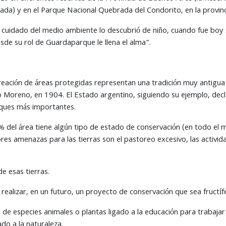
nada) y en el Parque Nacional Quebrada del Condorito, en la provin
uidado del medio ambiente lo descubrió de niño, cuando fue boy scou
sde su rol de Guardaparque le llena el alma”.
reación de áreas protegidas representan una tradición muy antigua
o Moreno, en 1904. El Estado argentino, siguiendo su ejemplo, decl
sques más importantes.
% del área tiene algún tipo de estado de conservación (en todo el
res amenazas para las tierras son el pastoreo excesivo, las activi
e esas tierras.
realizar, en un futuro, un proyecto de conservación que sea fructíf
de especies animales o plantas ligado a la educación para trabaja
do a la naturaleza.