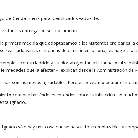
o de Gendarmería para identificarlos -advierte.
s visitantes entregaron sus documentos.
a primera medida que adoptábamos a los visitantes era darles la op
rse realizado varias campañas de difusión en la zona, les hago el act
ejemplo, «con su ladrido y su olor ahuyentan a la fauna local sensibl
fermedades que la afecten», explican desde la Administración de 
enas son las menos agradables. Pero es necesario actuar e informar
ento continuó haciéndoles entender sobre su infracción. «A muchos
enta Ignacio.
a Ignacio sólo hay una cosa que se ha vuelto irremplazable: la compa