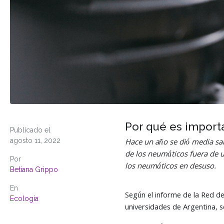
Por qué es import
Publicado el
agosto 11, 2022
Hace un año se dió media san
de los neumáticos fuera de u
Por
los neumáticos en desuso.
Betiana Grippo
En
Según el informe de la Red d
Ecología
universidades de Argentina, 