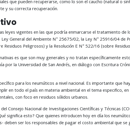
les que pueden recuperarse, como lo son el caucho (natural o sintét
rte y su correcta recuperación.
tivo
nas leyes vigentes en las que podría enmarcarse el tratamiento de l
 la Ley General del Ambiente N° 25675/02, la Ley N° 25916/04 de P
re Residuos Peligrosos) y la Resolución E N° 522/16 (sobre Residuo
ativas es que son muy generales y no tratan específicamente esto
 por la Universidad de San Andrés, en diálogo con Escritura Crónic
cífico para los neumáticos a nivel nacional. Es importante que hay
plir en todo el país en materia ambiental en el tema especifico, en 
entales, con foco en residuos sólidos urbanos.
a del Consejo Nacional de Investigaciones Científicas y Técnicas (
Qué significa esto? Que quienes introducen hoy en día los neumáti
s- deben ser los responsables de pagar el costo ambiental que se g