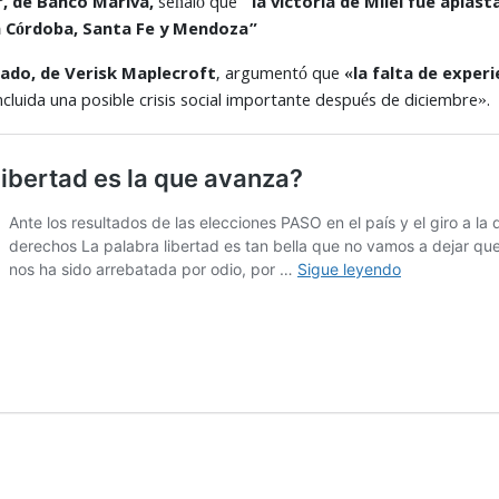
, de Banco Mariva,
señaló que
“la victoria de Milei fue aplas
n Córdoba, Santa Fe y Mendoza”
do, de Verisk Maplecroft
, argumentó que
«la falta de experi
incluida una posible crisis social importante después de diciembre».