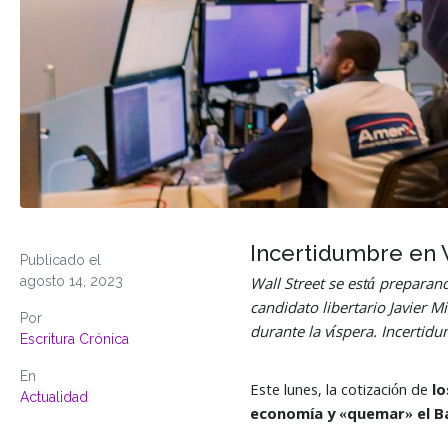
Incertidumbre en W
Publicado el
agosto 14, 2023
Wall Street se está preparan
candidato libertario Javier 
Por
durante la víspera. Incertidu
Escritura Crónica
En
Este lunes, la cotización de
lo
Actualidad
economía y «quemar» el Ba