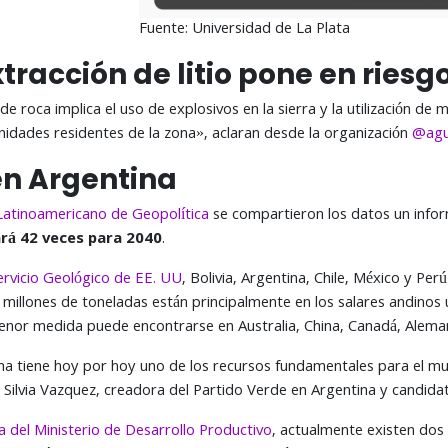
Fuente: Universidad de La Plata
xtracción de litio pone en ries
roca implica el uso de explosivos en la sierra y la utilización de m
idades residentes de la zona», aclaran desde la organización
@agu
en Argentina
Latinoamericano de Geopolítica
se compartieron los datos un inform
rá 42 veces para 2040
.
ervicio Geológico de EE. UU
, Bolivia, Argentina, Chile, México y Per
 millones de toneladas están principalmente en los salares andinos 
 menor medida puede encontrarse en Australia, China, Canadá, Alema
a tiene hoy por hoy uno de los recursos fundamentales para el mundo
, Silvia Vazquez, creadora del Partido Verde en Argentina y candid
a del Ministerio de Desarrollo Productivo
, actualmente existen dos 