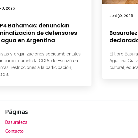
 8, 2026
abril 30, 2026
P4 Bahamas: denuncian
minalización de defensores
Basuralez
 agua en Argentina
declarado
vistas y organizaciones socioambientales
El libro Basur
nciaron, durante la COP4 de Escazú en
Agustina Grass
mas, restricciones a la participación,
cultural, educ
so a
Páginas
Basuraleza
Contacto