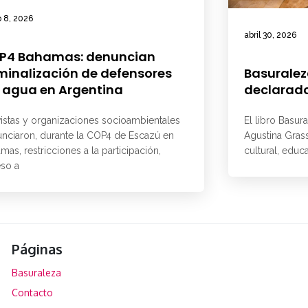
 8, 2026
abril 30, 2026
P4 Bahamas: denuncian
minalización de defensores
Basuralez
 agua en Argentina
declarado
vistas y organizaciones socioambientales
El libro Basur
nciaron, durante la COP4 de Escazú en
Agustina Grass
mas, restricciones a la participación,
cultural, educ
so a
Páginas
Basuraleza
Contacto