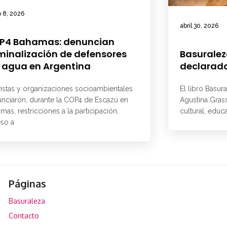
 8, 2026
abril 30, 2026
P4 Bahamas: denuncian
minalización de defensores
Basuralez
 agua en Argentina
declarado
vistas y organizaciones socioambientales
El libro Basur
nciaron, durante la COP4 de Escazú en
Agustina Grass
mas, restricciones a la participación,
cultural, educ
so a
Páginas
Basuraleza
Contacto