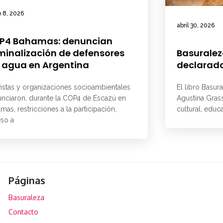
 8, 2026
abril 30, 2026
P4 Bahamas: denuncian
minalización de defensores
Basuralez
 agua en Argentina
declarado
vistas y organizaciones socioambientales
El libro Basur
nciaron, durante la COP4 de Escazú en
Agustina Grass
mas, restricciones a la participación,
cultural, educ
so a
Páginas
Basuraleza
Contacto