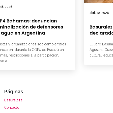
 8, 2026
abril 30, 2026
P4 Bahamas: denuncian
minalización de defensores
Basuralez
 agua en Argentina
declarado
vistas y organizaciones socioambientales
El libro Basur
nciaron, durante la COP4 de Escazú en
Agustina Grass
mas, restricciones a la participación,
cultural, educ
so a
Páginas
Basuraleza
Contacto