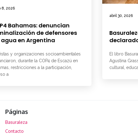
 8, 2026
abril 30, 2026
P4 Bahamas: denuncian
minalización de defensores
Basuralez
 agua en Argentina
declarado
vistas y organizaciones socioambientales
El libro Basur
nciaron, durante la COP4 de Escazú en
Agustina Grass
mas, restricciones a la participación,
cultural, educ
so a
Páginas
Basuraleza
Contacto