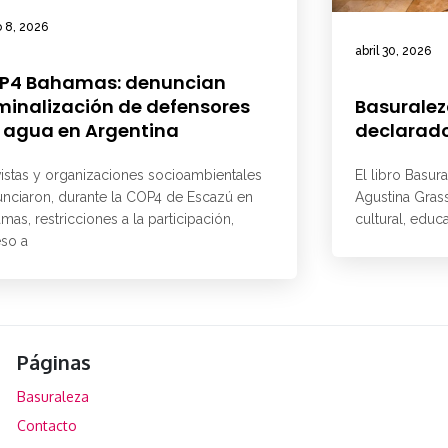
 8, 2026
abril 30, 2026
P4 Bahamas: denuncian
minalización de defensores
Basuralez
 agua en Argentina
declarado
vistas y organizaciones socioambientales
El libro Basur
nciaron, durante la COP4 de Escazú en
Agustina Grass
mas, restricciones a la participación,
cultural, educ
so a
Páginas
Basuraleza
Contacto