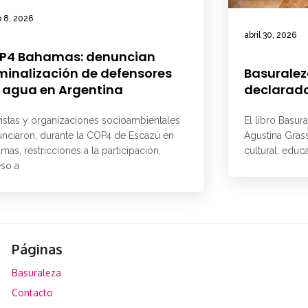
 8, 2026
abril 30, 2026
P4 Bahamas: denuncian
minalización de defensores
Basuralez
 agua en Argentina
declarado
vistas y organizaciones socioambientales
El libro Basur
nciaron, durante la COP4 de Escazú en
Agustina Grass
mas, restricciones a la participación,
cultural, educ
so a
Páginas
Basuraleza
Contacto