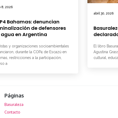
 8, 2026
abril 30, 2026
P4 Bahamas: denuncian
minalización de defensores
Basuralez
 agua en Argentina
declarado
vistas y organizaciones socioambientales
El libro Basur
nciaron, durante la COP4 de Escazú en
Agustina Grass
mas, restricciones a la participación,
cultural, educ
so a
Páginas
Basuraleza
Contacto