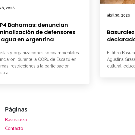
 8, 2026
abril 30, 2026
P4 Bahamas: denuncian
minalización de defensores
Basuralez
 agua en Argentina
declarado
vistas y organizaciones socioambientales
El libro Basur
nciaron, durante la COP4 de Escazú en
Agustina Grass
mas, restricciones a la participación,
cultural, educ
so a
Páginas
Basuraleza
Contacto