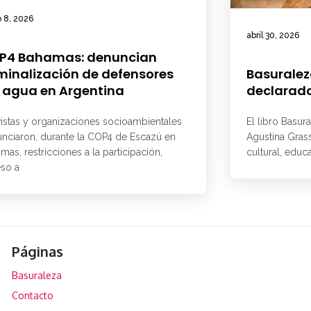
 8, 2026
abril 30, 2026
P4 Bahamas: denuncian
minalización de defensores
Basuralez
 agua en Argentina
declarado
vistas y organizaciones socioambientales
El libro Basur
nciaron, durante la COP4 de Escazú en
Agustina Grass
mas, restricciones a la participación,
cultural, educ
so a
Páginas
Basuraleza
Contacto