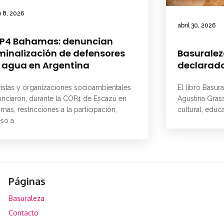
 8, 2026
abril 30, 2026
P4 Bahamas: denuncian
minalización de defensores
Basuralez
 agua en Argentina
declarado
vistas y organizaciones socioambientales
El libro Basur
nciaron, durante la COP4 de Escazú en
Agustina Grass
mas, restricciones a la participación,
cultural, educ
so a
Páginas
Basuraleza
Contacto