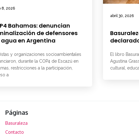
 8, 2026
abril 30, 2026
P4 Bahamas: denuncian
minalización de defensores
Basuralez
 agua en Argentina
declarado
vistas y organizaciones socioambientales
El libro Basur
nciaron, durante la COP4 de Escazú en
Agustina Grass
mas, restricciones a la participación,
cultural, educ
so a
Páginas
Basuraleza
Contacto