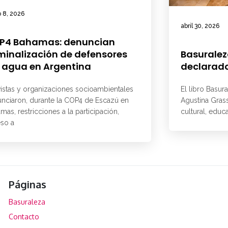
 8, 2026
abril 30, 2026
P4 Bahamas: denuncian
minalización de defensores
Basuralez
 agua en Argentina
declarado
vistas y organizaciones socioambientales
El libro Basur
nciaron, durante la COP4 de Escazú en
Agustina Grass
mas, restricciones a la participación,
cultural, educ
so a
Páginas
Basuraleza
Contacto