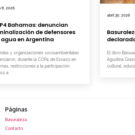
 8, 2026
abril 30, 2026
P4 Bahamas: denuncian
minalización de defensores
Basuralez
 agua en Argentina
declarado
vistas y organizaciones socioambientales
El libro Basur
nciaron, durante la COP4 de Escazú en
Agustina Grass
mas, restricciones a la participación,
cultural, educ
so a
Páginas
Basuraleza
Contacto