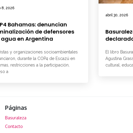
 8, 2026
abril 30, 2026
P4 Bahamas: denuncian
minalización de defensores
Basuralez
 agua en Argentina
declarado
vistas y organizaciones socioambientales
El libro Basur
nciaron, durante la COP4 de Escazú en
Agustina Grass
mas, restricciones a la participación,
cultural, educ
so a
Páginas
Basuraleza
Contacto