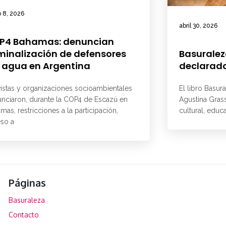
 8, 2026
abril 30, 2026
P4 Bahamas: denuncian
minalización de defensores
Basuralez
 agua en Argentina
declarado
vistas y organizaciones socioambientales
El libro Basur
nciaron, durante la COP4 de Escazú en
Agustina Grass
mas, restricciones a la participación,
cultural, educ
so a
Páginas
Basuraleza
Contacto