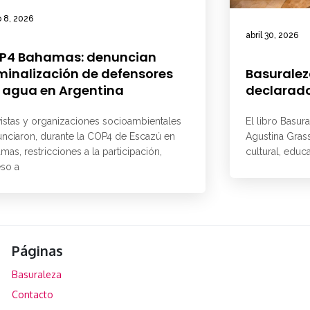
 8, 2026
abril 30, 2026
P4 Bahamas: denuncian
minalización de defensores
Basuralez
 agua en Argentina
declarado
vistas y organizaciones socioambientales
El libro Basur
nciaron, durante la COP4 de Escazú en
Agustina Grass
mas, restricciones a la participación,
cultural, educ
so a
Páginas
Basuraleza
Contacto