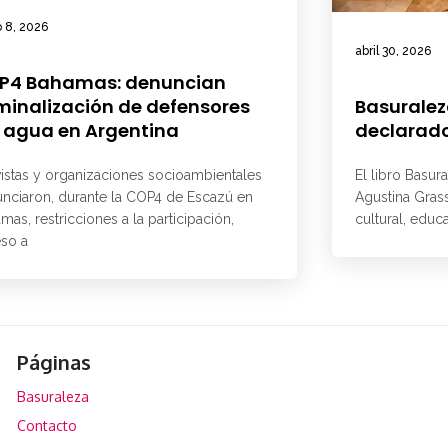
 8, 2026
abril 30, 2026
P4 Bahamas: denuncian
minalización de defensores
Basuralez
 agua en Argentina
declarado
vistas y organizaciones socioambientales
El libro Basur
nciaron, durante la COP4 de Escazú en
Agustina Grass
mas, restricciones a la participación,
cultural, educ
so a
Páginas
Basuraleza
Contacto