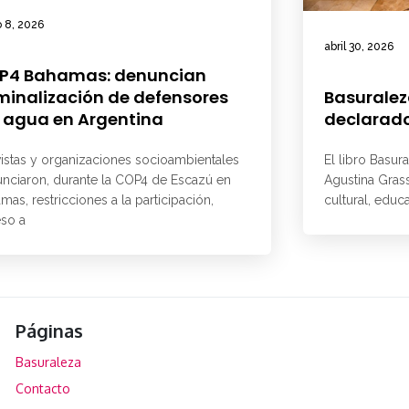
 8, 2026
abril 30, 2026
P4 Bahamas: denuncian
minalización de defensores
Basuralez
 agua en Argentina
declarado
vistas y organizaciones socioambientales
El libro Basur
nciaron, durante la COP4 de Escazú en
Agustina Grass
mas, restricciones a la participación,
cultural, educ
so a
Páginas
Basuraleza
Contacto