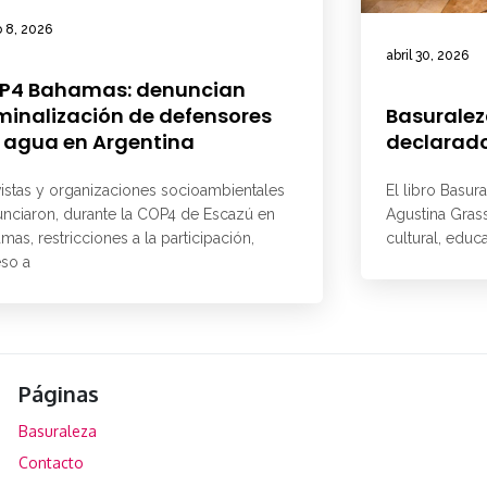
 8, 2026
abril 30, 2026
P4 Bahamas: denuncian
minalización de defensores
Basuralez
 agua en Argentina
declarado
vistas y organizaciones socioambientales
El libro Basur
nciaron, durante la COP4 de Escazú en
Agustina Grass
mas, restricciones a la participación,
cultural, educ
so a
Páginas
Basuraleza
Contacto