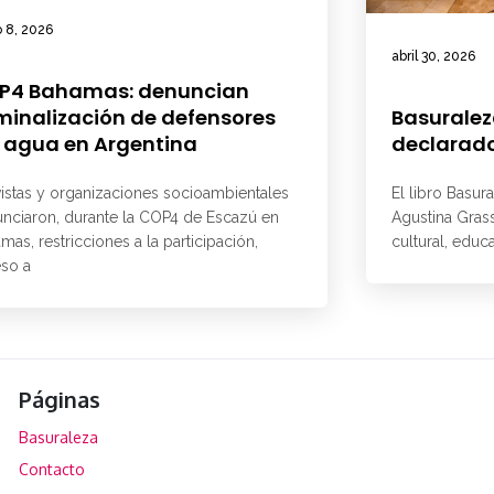
 8, 2026
abril 30, 2026
P4 Bahamas: denuncian
minalización de defensores
Basuralez
 agua en Argentina
declarado
vistas y organizaciones socioambientales
El libro Basur
nciaron, durante la COP4 de Escazú en
Agustina Grass
mas, restricciones a la participación,
cultural, educ
so a
Páginas
Basuraleza
Contacto