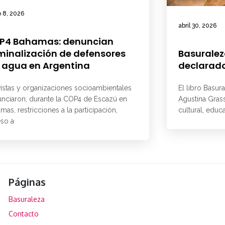
 8, 2026
abril 30, 2026
P4 Bahamas: denuncian
minalización de defensores
Basuralez
 agua en Argentina
declarado
vistas y organizaciones socioambientales
El libro Basur
nciaron, durante la COP4 de Escazú en
Agustina Grass
mas, restricciones a la participación,
cultural, educ
so a
Páginas
Basuraleza
Contacto