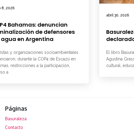
 8, 2026
abril 30, 2026
P4 Bahamas: denuncian
minalización de defensores
Basuralez
 agua en Argentina
declarado
vistas y organizaciones socioambientales
El libro Basur
nciaron, durante la COP4 de Escazú en
Agustina Grass
mas, restricciones a la participación,
cultural, educ
so a
Páginas
Basuraleza
Contacto