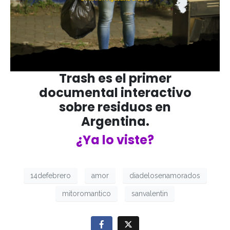
Trash es el primer
documental interactivo
sobre residuos en
Argentina.
¿Ya lo viste?
14defebrero
amor
diadelosenamorados
mitoromantico
sanvalentin