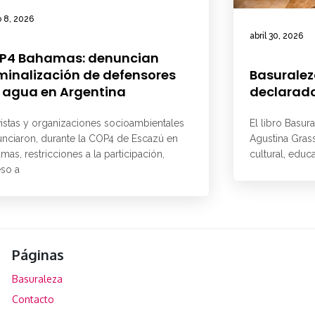
 8, 2026
abril 30, 2026
P4 Bahamas: denuncian
minalización de defensores
Basuralez
 agua en Argentina
declarado
vistas y organizaciones socioambientales
El libro Basur
nciaron, durante la COP4 de Escazú en
Agustina Grass
mas, restricciones a la participación,
cultural, educ
so a
Páginas
Basuraleza
Contacto