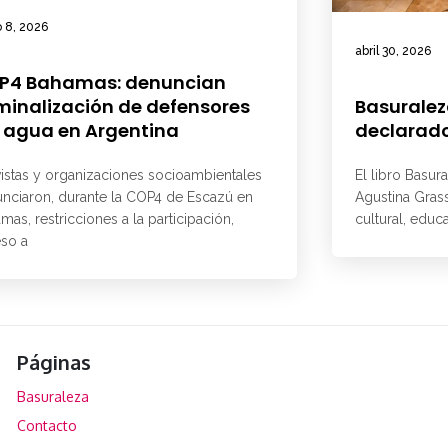
 8, 2026
abril 30, 2026
P4 Bahamas: denuncian
minalización de defensores
Basuralez
 agua en Argentina
declarado
vistas y organizaciones socioambientales
El libro Basur
nciaron, durante la COP4 de Escazú en
Agustina Grass
mas, restricciones a la participación,
cultural, educ
so a
Páginas
Basuraleza
Contacto