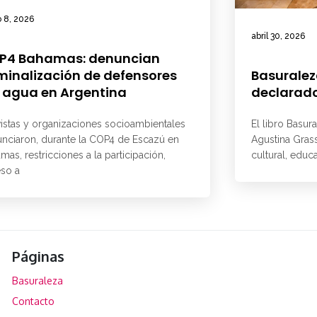
 8, 2026
abril 30, 2026
P4 Bahamas: denuncian
minalización de defensores
Basuralez
 agua en Argentina
declarado
vistas y organizaciones socioambientales
El libro Basur
nciaron, durante la COP4 de Escazú en
Agustina Grass
mas, restricciones a la participación,
cultural, educ
so a
Páginas
Basuraleza
Contacto