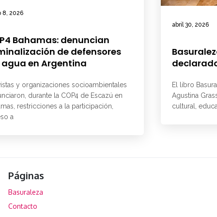
 8, 2026
abril 30, 2026
P4 Bahamas: denuncian
minalización de defensores
Basuralez
 agua en Argentina
declarado
vistas y organizaciones socioambientales
El libro Basur
nciaron, durante la COP4 de Escazú en
Agustina Grass
mas, restricciones a la participación,
cultural, educ
so a
Páginas
Basuraleza
Contacto