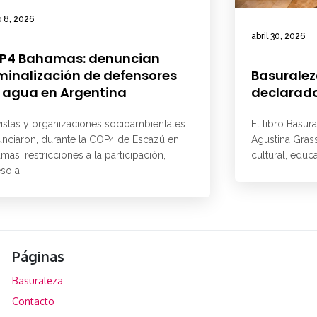
 8, 2026
abril 30, 2026
P4 Bahamas: denuncian
minalización de defensores
Basuralez
 agua en Argentina
declarado
vistas y organizaciones socioambientales
El libro Basur
nciaron, durante la COP4 de Escazú en
Agustina Grass
mas, restricciones a la participación,
cultural, educ
so a
Páginas
Basuraleza
Contacto