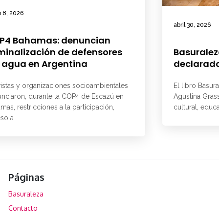
 8, 2026
abril 30, 2026
P4 Bahamas: denuncian
minalización de defensores
Basuralez
 agua en Argentina
declarado
vistas y organizaciones socioambientales
El libro Basur
nciaron, durante la COP4 de Escazú en
Agustina Grass
mas, restricciones a la participación,
cultural, educ
so a
Páginas
Basuraleza
Contacto