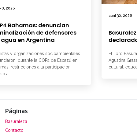
 8, 2026
abril 30, 2026
P4 Bahamas: denuncian
minalización de defensores
Basuralez
 agua en Argentina
declarado
vistas y organizaciones socioambientales
El libro Basur
nciaron, durante la COP4 de Escazú en
Agustina Grass
mas, restricciones a la participación,
cultural, educ
so a
Páginas
Basuraleza
Contacto