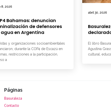
 8, 2026
abril 30, 2026
P4 Bahamas: denuncian
minalización de defensores
Basuralez
 agua en Argentina
declarado
vistas y organizaciones socioambientales
El libro Basur
nciaron, durante la COP4 de Escazú en
Agustina Grass
mas, restricciones a la participación,
cultural, educ
so a
Páginas
Basuraleza
Contacto