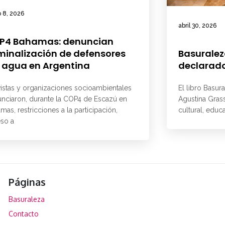
 8, 2026
abril 30, 2026
P4 Bahamas: denuncian
minalización de defensores
Basuralez
 agua en Argentina
declarado
vistas y organizaciones socioambientales
El libro Basur
nciaron, durante la COP4 de Escazú en
Agustina Grass
mas, restricciones a la participación,
cultural, educ
so a
Páginas
Basuraleza
Contacto