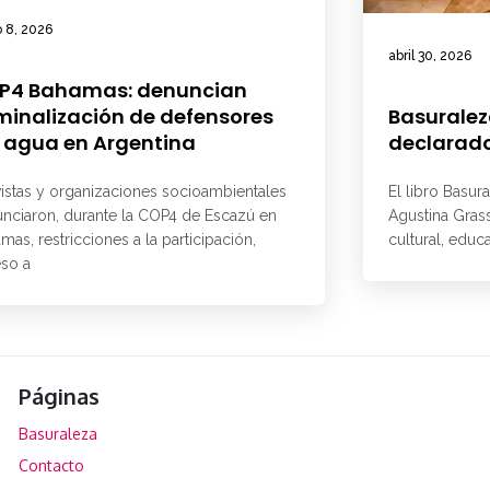
 8, 2026
abril 30, 2026
P4 Bahamas: denuncian
minalización de defensores
Basuralez
 agua en Argentina
declarado
vistas y organizaciones socioambientales
El libro Basur
nciaron, durante la COP4 de Escazú en
Agustina Grass
mas, restricciones a la participación,
cultural, educ
so a
Páginas
Basuraleza
Contacto