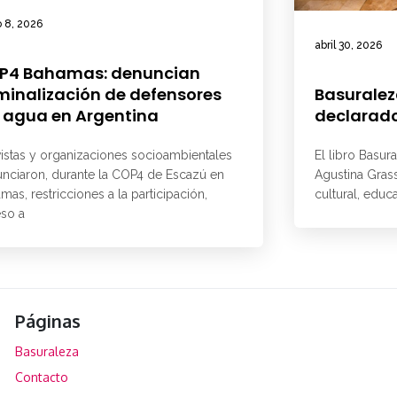
 8, 2026
abril 30, 2026
P4 Bahamas: denuncian
minalización de defensores
Basuralez
 agua en Argentina
declarado
vistas y organizaciones socioambientales
El libro Basur
nciaron, durante la COP4 de Escazú en
Agustina Grass
mas, restricciones a la participación,
cultural, educ
so a
Páginas
Basuraleza
Contacto