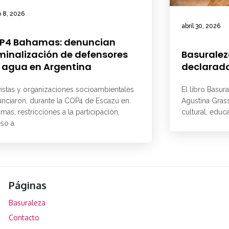
 8, 2026
abril 30, 2026
P4 Bahamas: denuncian
minalización de defensores
Basuralez
 agua en Argentina
declarado
vistas y organizaciones socioambientales
El libro Basur
nciaron, durante la COP4 de Escazú en
Agustina Grass
mas, restricciones a la participación,
cultural, educ
so a
Páginas
Basuraleza
Contacto